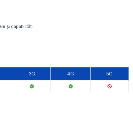
 și capabilități
3G
4G
5G