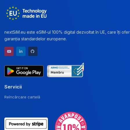
nextSiM.eu este eSIM-ul 100% digital dezvoltat în UE, care îți oferă
garanția standardelor europene.
YouTube channel
LinkedIn profile
GitHub repository
Servicii
Reîncărcare cartelă