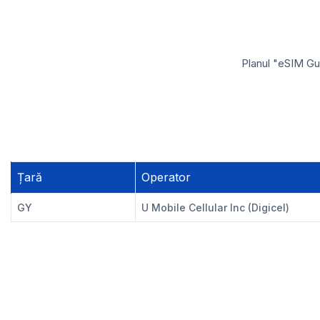
Planul "eSIM Gu
Țară
Operator
GY
U Mobile Cellular Inc (Digicel)