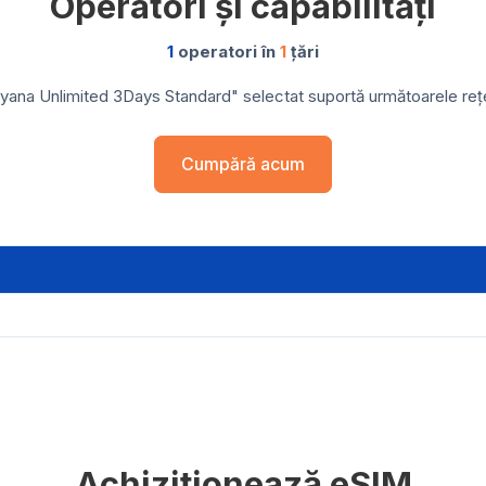
Operatori și capabilități
1
operatori în
1
țări
yana Unlimited 3Days Standard" selectat suportă următoarele rețele
Cumpără acum
Achiziționează eSIM