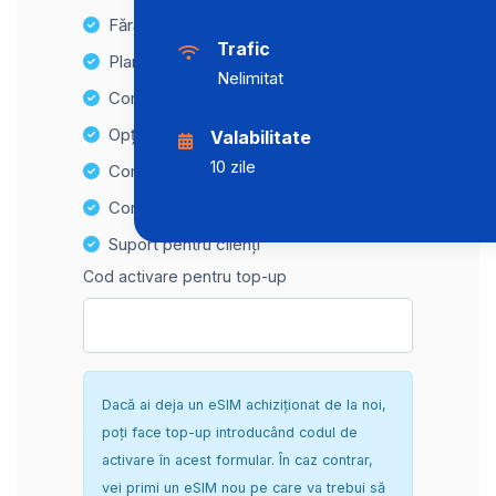
Fără taxe ascunse
Trafic
Planuri de date nelimitate
Nelimitat
Compatibilitate cu multiple dispozitive
Opțiuni de reîncărcare ușoară
Valabilitate
10 zile
Compatibilitate Hotspot
Configurare sigură și fără complicații
Suport pentru clienți
Cod activare pentru top-up
Dacă ai deja un eSIM achiziționat de la noi,
poți face top-up introducând codul de
activare în acest formular. În caz contrar,
vei primi un eSIM nou pe care va trebui să