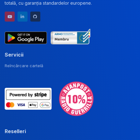
totală, cu garanția standardelor europene.
YouTube channel
LinkedIn profile
GitHub repository
Servicii
Reîncărcare cartelă
Reselleri