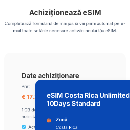
Achiziționează eSIM
Completează formularul de mai jos și vei primi automat pe e-
mail toate setările necesare activării noului tău eSIM.
Date achiziționare
Preț
eSIM Costa Rica Unlimited
€ 17.20
10Days Standard
1 GB de date la viteză maximă, apoi trafic
nelimitat la o viteză de 512 Kbps .
Zonă
Activare instantanee
Costa Rica