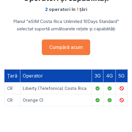
2
operatori în
1
țări
Planul "eSIM Costa Rica Unlimited 10Days Standard"
selectat suportă următoarele rețele și capabilități
Cumpără acum
Țară
Operator
3G
4G
5G
CR
Liberty (Telefonica) Costa Rica
CR
Orange CI