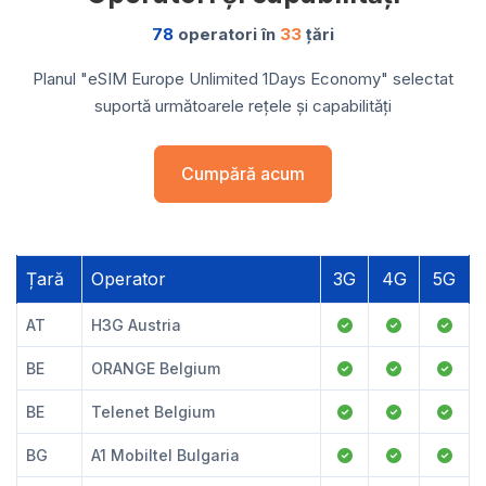
78
operatori în
33
țări
Planul "eSIM Europe Unlimited 1Days Economy" selectat
suportă următoarele rețele și capabilități
Cumpără acum
Țară
Operator
3G
4G
5G
AT
H3G Austria
BE
ORANGE Belgium
BE
Telenet Belgium
BG
A1 Mobiltel Bulgaria