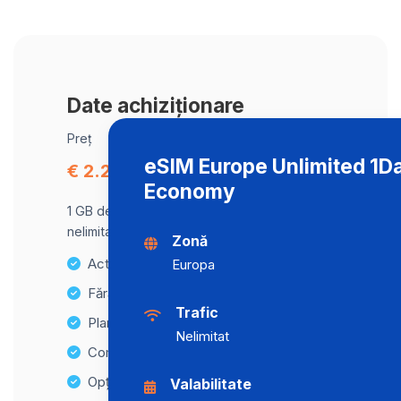
Date achiziționare
Preț
eSIM Europe Unlimited 1D
€ 2.28
Economy
1 GB de date la viteză maximă, apoi trafic
nelimitat la o viteză de 512 Kbps .
Zonă
Activare instantanee
Europa
Fără taxe ascunse
Trafic
Planuri de date nelimitate
Nelimitat
Compatibilitate cu multiple dispozitive
Opțiuni de reîncărcare ușoară
Valabilitate