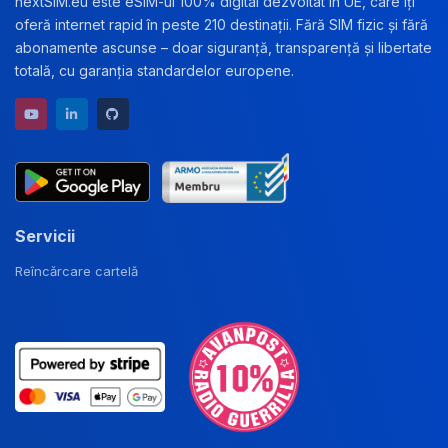
nextSiM.eu este eSIM-ul 100% digital dezvoltat în UE, care îți
oferă internet rapid în peste 210 destinații. Fără SIM fizic și fără
abonamente ascunse – doar siguranță, transparență și libertate
totală, cu garanția standardelor europene.
YouTube channel
LinkedIn profile
GitHub repository
Servicii
Reîncărcare cartelă