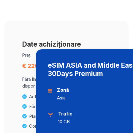
Date achiziționare
Preț
eSIM ASIA and Middle Eas
€ 226.00
30Days Premium
Fără limită de date, viteză maximă
disponibilă.
Zonă
Activare instantanee
Asia
Fără taxe ascunse
Trafic
Planuri de date nelimitate
10 GB
Compatibilitate cu multiple dispozitive