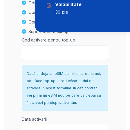
Opțiuni de reîncărcare ușoară
Valabilitate
30 zile
Compatibilitate Hotspot
Configurare sigură și fără complicații
Suport pentru clienți
Cod activare pentru top-up
Dacă ai deja un eSIM achiziționat de la noi,
poți face top-up introducând codul de
activare în acest formular. În caz contrar,
vei primi un eSIM nou pe care va trebui să
îl activezi pe dispozitivul tău.
Data activării