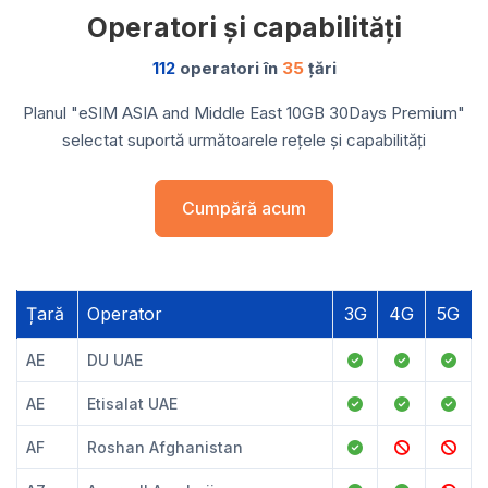
Operatori și capabilități
112
operatori în
35
țări
Planul "eSIM ASIA and Middle East 10GB 30Days Premium"
selectat suportă următoarele rețele și capabilități
Cumpără acum
Țară
Operator
3G
4G
5G
AE
DU UAE
AE
Etisalat UAE
AF
Roshan Afghanistan