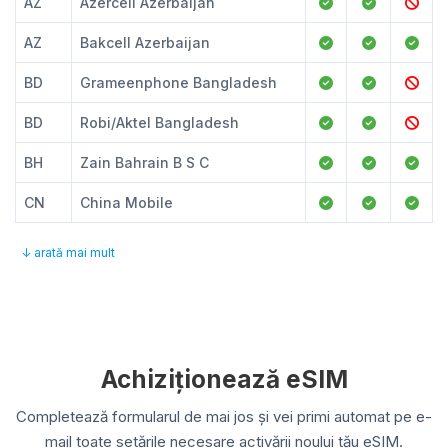
AZ
Azercell Azerbaijan
AZ
Bakcell Azerbaijan
BD
Grameenphone Bangladesh
BD
Robi/Aktel Bangladesh
BH
Zain Bahrain B S C
CN
China Mobile
↓ arată mai mult
Achiziționează eSIM
Completează formularul de mai jos și vei primi automat pe e-
mail toate setările necesare activării noului tău eSIM.